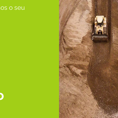
os o seu
o