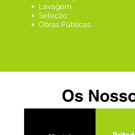
Lavagem
Seleção
Obras Públicas​
Os Nosso