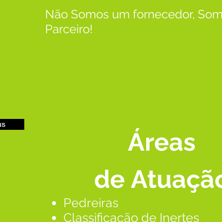
Não Somos um fornecedor, Som
Parceiro!
us
Áreas
de
Atuaçã
Pedreiras
Classificação de Inertes