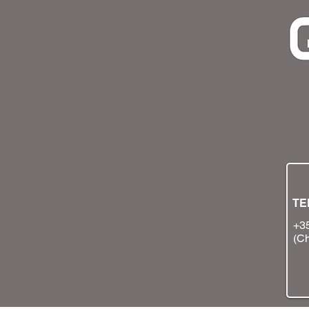
TE
+3
(Ch