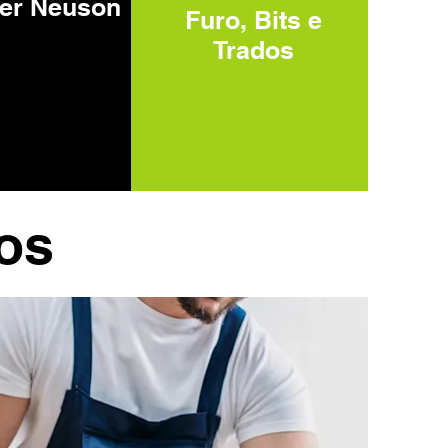
er Neuson
Furo, Bits e
Trados
os