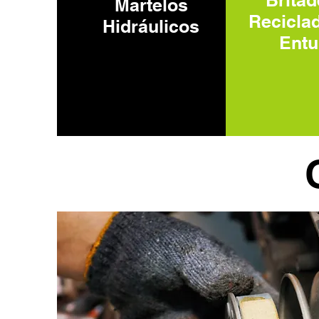
Britad
Martelos
Recicla
Hidráulicos
Entu