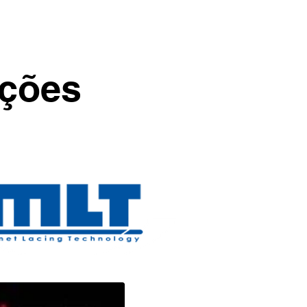
PITZMEISTER; CUMMINS; D
CATERPILLAR; HITACHI; JC
HOLLAND;
ações