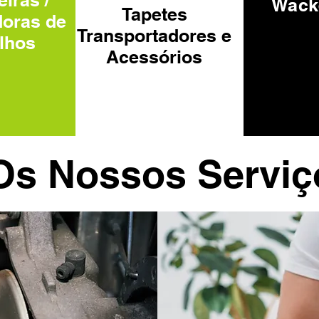
eiras /
Wack
Tapetes
doras de
Transportadores e
lhos
Acessórios
Os Nossos Serviç