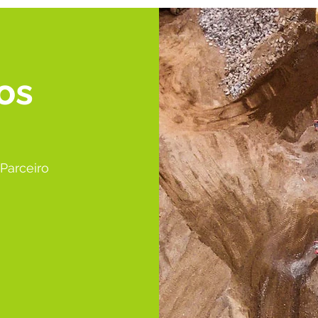
os
Parceiro