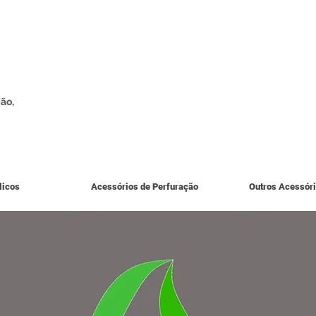
ão,
licos
Acessórios de Perfuração
Outros Acessór