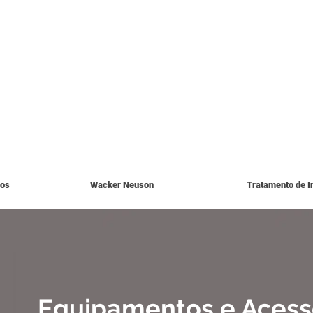
ios
Wacker Neuson
Tratamento de I
Equipamentos e Acess