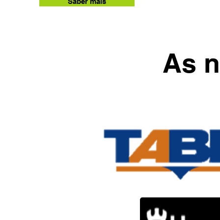
Saber mais
As n