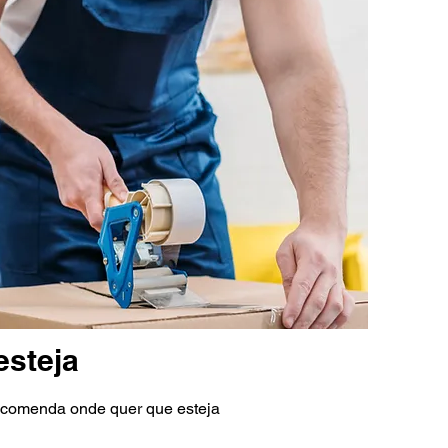
esteja
ncomenda onde quer que esteja
RUBBLE MASTER; WACKER
VOLVO, KOMATSU, DOOSA