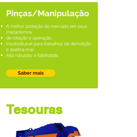
Pinças/Manipulação
A melhor proteção do mercado em seus
mecanismos
de rotação e operação.
Insubstituível para trabalhos de demolição
e quebra-mar.
Alta robustez e fiabilidade.
Saber mais
Tesouras