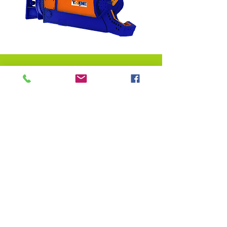
Vantagens dos Braços
Hidráulicos
Articulados
Aumenta a produtividade do seu moinho
Diminui a manutenção do seu moinho
Proteção total do operador
Possibilidade de controle remoto
Desenvolvimento de produtos
personalizados
Total fiabilidade
Eles são insubstituíveis em minas e
pedreiras
Eles são utilizados ​​em aplicações gerais
(fundições,
siderúrgicas, ...)