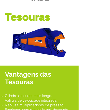
Tesouras
Vantagens das
Tesouras
Cilindro de curso mais longo.
Válvula de velocidade integrada.
Não usa multiplicadores de pressão.
Fabricado com materiais anti-desgaste.