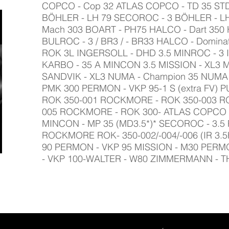
COPCO - Cop 32 ATLAS COPCO - TD 35 ST
BÖHLER - LH 79 SECOROC - 3 BÖHLER - LH 
Mach 303 BOART - PH75 HALCO - Dart 350
BULROC - 3 / BR3 / - BR33 HALCO - Domin
ROK 3L INGERSOLL - DHD 3.5 MINROC - 3
KARBO - 35 A MINCON 3.5 MISSION - XL3 M
SANDVIK - XL3 NUMA - Champion 35 NUMA -
PMK 300 PERMON - VKP 95-1 S (extra FV)
ROK 350-001 ROCKMORE - ROK 350-003 R
005 ROCKMORE - ROK 300- ATLAS COPCO 
MINCON - MP 35 (MD3.5*)* SECOROC - 3.
ROCKMORE ROK- 350-002/-004/-006 (IR 3.5
90 PERMON - VKP 95 MISSION - M30 PERM
- VKP 100-WALTER - W80 ZIMMERMANN - T
HORÁRIO DE FUNCION