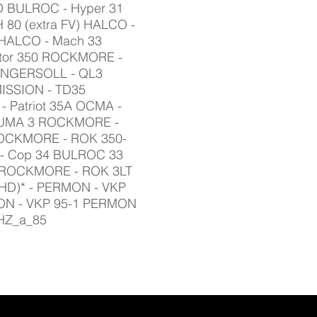
D BULROC - Hyper 31
80 (extra FV) HALCO -
 HALCO - Mach 33
ator 350 ROCKMORE -
 INGERSOLL - QL3
ISSION - TD35
 Patriot 35A OCMA -
 PUMA 3 ROCKMORE -
OCKMORE - ROK 350-
- Cop 34 BULROC 33
5 ROCKMORE - ROK 3LT
HD)* - PERMON - VKP
ON - VKP 95-1 PERMON
HZ_a_85
AMENTO